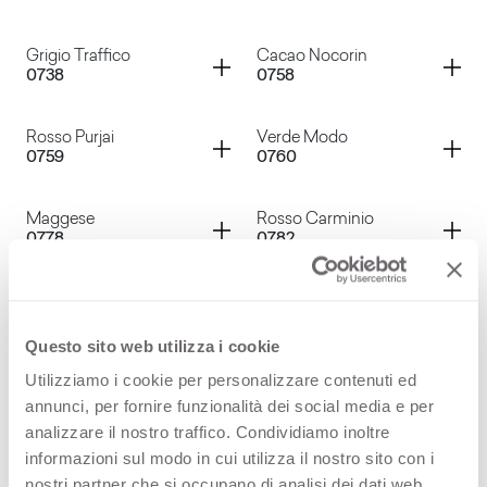
Grigio Piombo
Castoro Fiber
Container
Container
Grigio Traffico
Cacao Nocorin
0738
0758
Grigio British
Beige Atlantide
Container
Container
Rosso Purjai
Verde Modo
0759
0760
Grigio Traffico
Cacao Nocorin
Container
Container
Maggese
Rosso Carminio
0778
0782
Rosso Purjai
Verde Modo
Container
Container
Verde Felce
Blu Avio
0783
0784
Questo sito web utilizza i cookie
Maggese
Rosso Carminio
Utilizziamo i cookie per personalizzare contenuti ed
Container
Container
Giallo Canary
Viola Ossiro
0785
0795
annunci, per fornire funzionalità dei social media e per
analizzare il nostro traffico. Condividiamo inoltre
Verde Felce
Blu Avio
informazioni sul modo in cui utilizza il nostro sito con i
Container
Container
Blu Abash
Grigio Aganora
nostri partner che si occupano di analisi dei dati web,
0796
0797