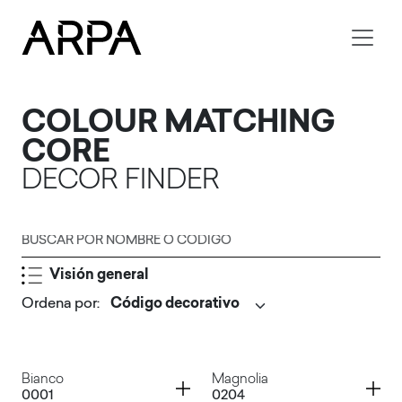
Skip to main content
COLOUR MATCHING
CORE
DECOR FINDER
Buscar por nombre o código
Visión general
Ordena por
:
Enviar
Container
Container
Bianco
Magnolia
0001
0204