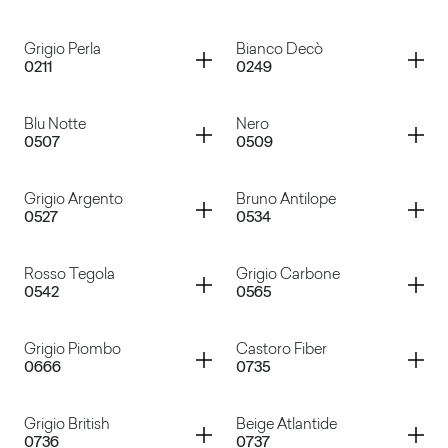
Container
Container
Grigio Perla
Bianco Decò
0211
0249
Bianco
Magnolia
Container
Container
Blu Notte
Nero
0507
0509
Grigio Perla
Bianco Decò
Container
Container
Grigio Argento
Bruno Antilope
0527
0534
Blu Notte
Nero
Container
Container
Rosso Tegola
Grigio Carbone
0542
0565
Grigio Argento
Bruno Antilope
Container
Container
Grigio Piombo
Castoro Fiber
0666
0735
Rosso Tegola
Grigio Carbone
Container
Container
Grigio British
Beige Atlantide
0736
0737