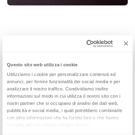
Vega 2625 es una superficie
decorativa HPL de alta calidad que
forma parte de la gama estampados
Questo sito web utilizza i cookie
de Arpa. Descubre la disponibilidad
Utilizziamo i cookie per personalizzare contenuti ed
de todos los productos o solicita una
annunci, per fornire funzionalità dei social media e per
analizzare il nostro traffico. Condividiamo inoltre
muestra gratuita.
informazioni sul modo in cui utilizza il nostro sito con i
nostri partner che si occupano di analisi dei dati web,
pubblicità e social media, i quali potrebbero combinarle
con altre informazioni che ha fornito loro o che hanno
Variantes
raccolto dal suo utilizzo dei loro servizi.