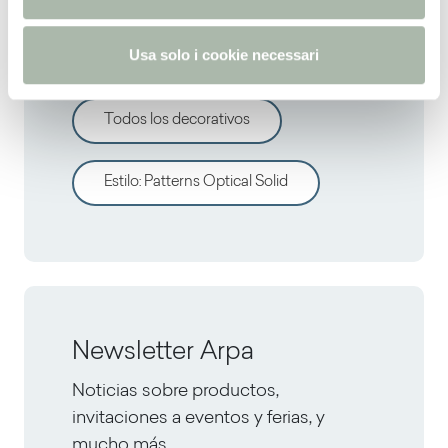
s
Descrubre otros
o
decorativos
Usa solo i cookie necessari
Todos los decorativos
Estilo
:
Patterns Optical Solid
Newsletter Arpa
Noticias sobre productos,
invitaciones a eventos y ferias, y
mucho más