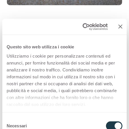
Tribeca 3429 es una superficie
decorativa HPL de alta calidad que
Questo sito web utilizza i cookie
forma parte de la gama estampados
Utilizziamo i cookie per personalizzare contenuti ed
annunci, per fornire funzionalità dei social media e per
de Arpa. Descubre la disponibilidad
analizzare il nostro traffico. Condividiamo inoltre
de todos los productos o solicita una
informazioni sul modo in cui utilizza il nostro sito con i
nostri partner che si occupano di analisi dei dati web,
muestra gratuita.
pubblicità e social media, i quali potrebbero combinarle
con altre informazioni che ha fornito loro o che hanno
raccolto dal suo utilizzo dei loro servizi.
Variantes
S
Necessari
e