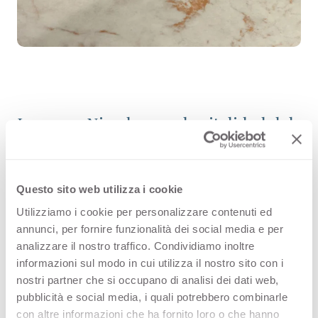
La gama Njord acoge la vitalidad del
viento y el mar, con vetas de mármol
que parecen pinceladas de acuarela.
Questo sito web utilizza i cookie
Njord Sand abraza el diseño con un
Utilizziamo i cookie per personalizzare contenuti ed
fondo cálido, suavemente dorado,
annunci, per fornire funzionalità dei social media e per
analizzare il nostro traffico. Condividiamo inoltre
realzado por vetas de mármol rojas.
informazioni sul modo in cui utilizza il nostro sito con i
nostri partner che si occupano di analisi dei dati web,
pubblicità e social media, i quali potrebbero combinarle
con altre informazioni che ha fornito loro o che hanno