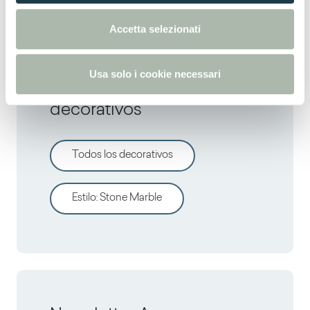
e
n
Accetta selezionati
s
o
Usa solo i cookie necessari
Descrubre otros
decorativos
Todos los decorativos
Estilo
:
Stone Marble