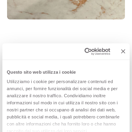
La gama Njord acoge la vitalidad del
viento y el mar, con vetas de mármol
que parecen pinceladas de acuarela.
Questo sito web utilizza i cookie
Njord Sand abraza el diseño con un
Utilizziamo i cookie per personalizzare contenuti ed
annunci, per fornire funzionalità dei social media e per
fondo cálido, suavemente dorado,
analizzare il nostro traffico. Condividiamo inoltre
realzado por vetas de mármol rojas.
informazioni sul modo in cui utilizza il nostro sito con i
nostri partner che si occupano di analisi dei dati web,
pubblicità e social media, i quali potrebbero combinarle
con altre informazioni che ha fornito loro o che hanno
raccolto dal suo utilizzo dei loro servizi.