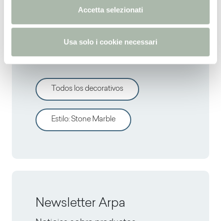
n
Accetta selezionati
s
o
Descrubre otros
Usa solo i cookie necessari
decorativos
Todos los decorativos
Estilo
:
Stone Marble
Newsletter Arpa