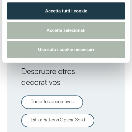
n
Thin postforming
Accetta tutti i cookie
s
e
Solid standard
n
Accetta selezionati
s
o
Usa solo i cookie necessari
Descrubre otros
decorativos
Todos los decorativos
Estilo
:
Patterns Optical Solid