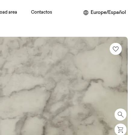
Europe/Español
oad area
Contactos