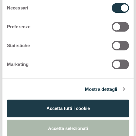
S
con
Marmo Canova
Necessari
e
l
e
Preferenze
z
i
o
Statistiche
n
e
Marketing
d
e
l
Mostra dettagli
c
o
n
Accetta tutti i cookie
s
e
n
Accetta selezionati
s