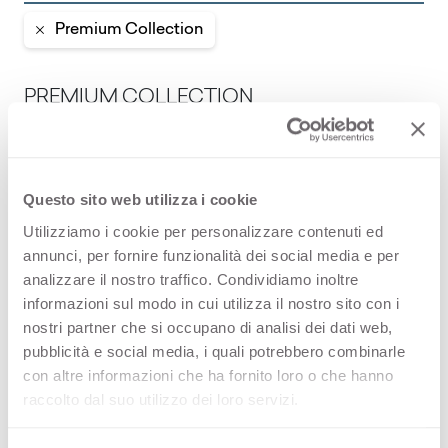
Premium Collection
PREMIUM COLLECTION
Una selección de superficies de alta calidad
para diseño de interiores hecha en Italia.
Questo sito web utilizza i cookie
Thin standard
Utilizziamo i cookie per personalizzare contenuti ed
annunci, per fornire funzionalità dei social media e per
analizzare il nostro traffico. Condividiamo inoltre
Thin postforming
informazioni sul modo in cui utilizza il nostro sito con i
nostri partner che si occupano di analisi dei dati web,
Solid standard
pubblicità e social media, i quali potrebbero combinarle
con altre informazioni che ha fornito loro o che hanno
raccolto dal suo utilizzo dei loro servizi.
Aplicaciones y design story