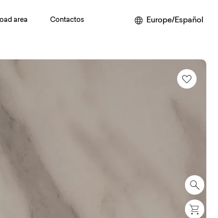
Europe/Español
oad area
Contactos