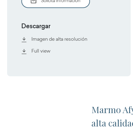
Solicita información
Descargar
Imagen de alta resolución
Full view
Marmo Afyo
alta calid