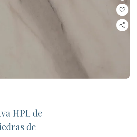
iva HPL de
iedras de