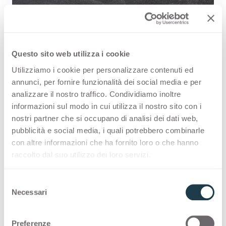
Questo sito web utilizza i cookie
Manganite 2203 es una superficie
Utilizziamo i cookie per personalizzare contenuti ed
decorativa HPL de alta calidad que
annunci, per fornire funzionalità dei social media e per
analizzare il nostro traffico. Condividiamo inoltre
forma parte de la gama estampados
informazioni sul modo in cui utilizza il nostro sito con i
de Arpa. Descubre la disponibilidad
nostri partner che si occupano di analisi dei dati web,
pubblicità e social media, i quali potrebbero combinarle
de todos los productos o solicita una
con altre informazioni che ha fornito loro o che hanno
muestra gratuita.
raccolto dal suo utilizzo dei loro servizi.
S
Necessari
e
Variantes
l
e
Preferenze