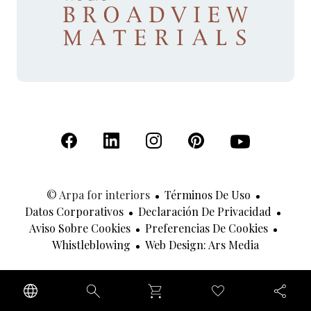
(Se abre en una nueva pestaña)
(Se abre en una nueva pestaña)
(Se abre en una nueva pestaña)
(Se abre en una nueva p
(Se abre en una
© Arpa for interiors
Términos De Uso
Datos Corporativos
Declaración De Privacidad
Aviso Sobre Cookies
Preferencias De Cookies
(Se Abre 
Whistleblowing
Web Design: Ars Media