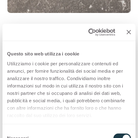
Dark Shell 3516 es una superficie
Questo sito web utilizza i cookie
decorativa HPL de alta calidad que
Utilizziamo i cookie per personalizzare contenuti ed
forma parte de la gama de piedras
annunci, per fornire funzionalità dei social media e per
de Arpa. Descubre la disponibilidad
analizzare il nostro traffico. Condividiamo inoltre
informazioni sul modo in cui utilizza il nostro sito con i
de todos los productos o solicita una
nostri partner che si occupano di analisi dei dati web,
muestra gratuita.
pubblicità e social media, i quali potrebbero combinarle
con altre informazioni che ha fornito loro o che hanno
raccolto dal suo utilizzo dei loro servizi.
Variantes
S