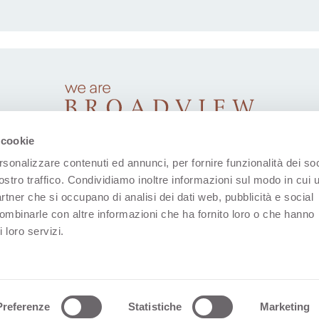
 cookie
rsonalizzare contenuti ed annunci, per fornire funzionalità dei soc
ostro traffico. Condividiamo inoltre informazioni sul modo in cui u
partner che si occupano di analisi dei dati web, pubblicità e social
combinarle con altre informazioni che ha fornito loro o che hanno
 loro servizi.
(Se abre en una nueva pestaña)
(Se abre en una nueva pestaña)
(Se abre en una nueva pestaña)
(Se abre en una nueva p
(Se abre en una
Datos Corporativos
Declaración De Privacidad
Aviso S
Preferenze
Statistiche
Marketing
(Se Abre 
Whistleblowing
Web Design: Ars Media