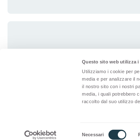
Questo sito web utilizza i
Utilizziamo i cookie per pe
media e per analizzare il n
il nostro sito con i nostri 
media, i quali potrebbero 
raccolto dal suo utilizzo dei
© Arpa for interiors
Términos De Uso
S
Necessari
e