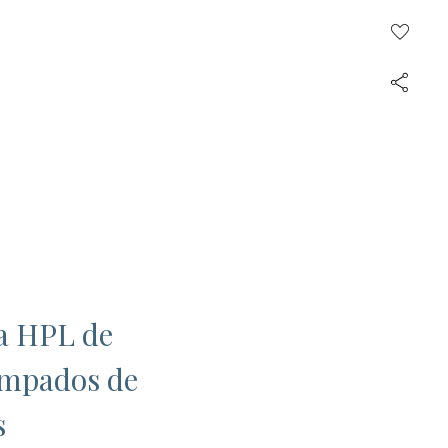
va HPL de
tampados de
s