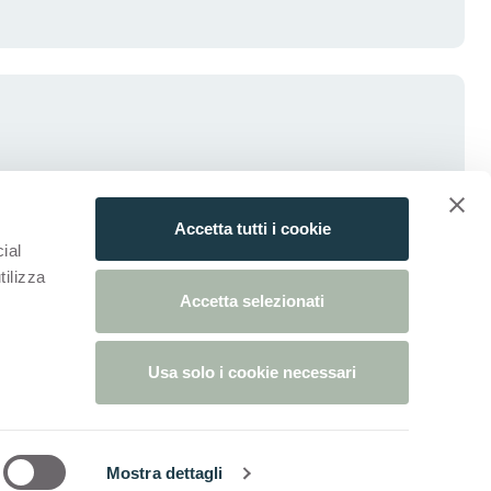
Accetta tutti i cookie
ial
tilizza
Accetta selezionati
Usa solo i cookie necessari
estaña)
 nueva pestaña)
obre Cookies
Preferencias De Cookies
En Una Nueva Pestaña)
Mostra dettagli