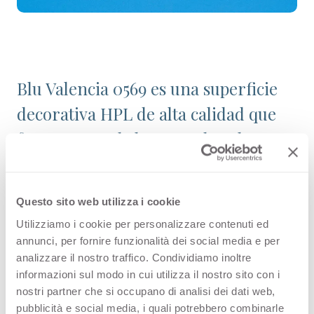
Blu Valencia 0569 es una superficie
decorativa HPL de alta calidad que
forma parte de la gama de colores
lisos de Arpa. Descubre la
disponibilidad de todos los productos
Questo sito web utilizza i cookie
o solicita una muestra gratuita.
Utilizziamo i cookie per personalizzare contenuti ed
annunci, per fornire funzionalità dei social media e per
analizzare il nostro traffico. Condividiamo inoltre
informazioni sul modo in cui utilizza il nostro sito con i
Variantes
nostri partner che si occupano di analisi dei dati web,
pubblicità e social media, i quali potrebbero combinarle