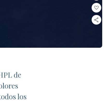
 HPL de
olores
todos los