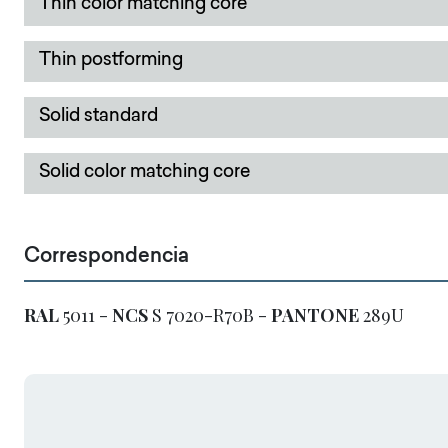
Thin color matching core
Thin postforming
Solid standard
Solid color matching core
Correspondencia
RAL
5011 -
NCS
S 7020-R70B -
PANTONE
289U