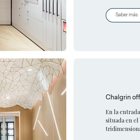
Comic Art.
E
Saber más
Chalgrin of
En la entrad
situada en el
tridimensiona
de forma esp