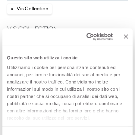
Vis Collection
VIS COLLECTION
La superficie de ingeniería para diseño de
interiores
Questo sito web utilizza i cookie
Utilizziamo i cookie per personalizzare contenuti ed
Thin VIS
annunci, per fornire funzionalità dei social media e per
analizzare il nostro traffico. Condividiamo inoltre
Thin VIS color matching core
informazioni sul modo in cui utilizza il nostro sito con i
nostri partner che si occupano di analisi dei dati web,
Solid VIS
pubblicità e social media, i quali potrebbero combinarle
con altre informazioni che ha fornito loro o che hanno
raccolto dal suo utilizzo dei loro servizi.
Solid VIS color matching core
S