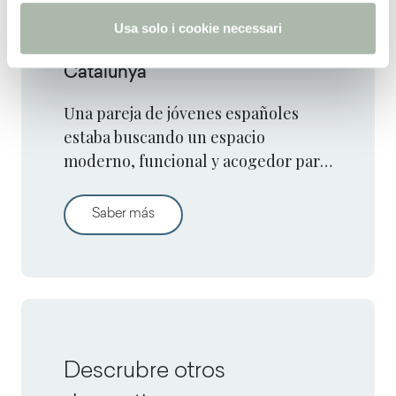
o
Usa solo i cookie necessari
Confort y elegancia en
Catalunya
Una pareja de jóvenes españoles
estaba buscando un espacio
moderno, funcional y acogedor para
su apartamento en Lleida, en la
región de Catalunya.
Confort y elegancia en Catalunya
Saber más
Descrubre otros