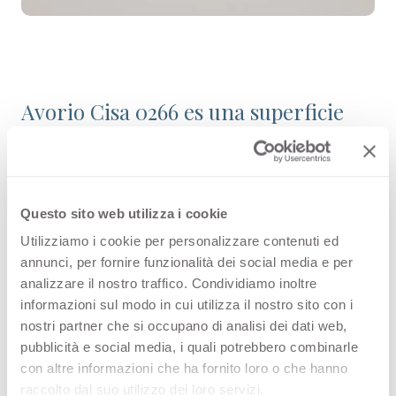
Avorio Cisa 0266 es una superficie
decorativa HPL de alta calidad que
forma parte de la gama de colores
lisos de Arpa. Descubre la
Questo sito web utilizza i cookie
disponibilidad de todos los productos
Utilizziamo i cookie per personalizzare contenuti ed
annunci, per fornire funzionalità dei social media e per
o solicita una muestra gratuita.
analizzare il nostro traffico. Condividiamo inoltre
informazioni sul modo in cui utilizza il nostro sito con i
nostri partner che si occupano di analisi dei dati web,
pubblicità e social media, i quali potrebbero combinarle
Variantes
con altre informazioni che ha fornito loro o che hanno
raccolto dal suo utilizzo dei loro servizi.