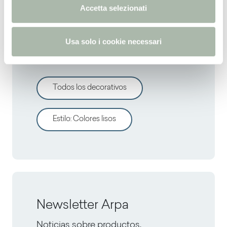
n
Accetta selezionati
s
o
Descrubre otros
Usa solo i cookie necessari
decorativos
Todos los decorativos
Estilo
:
Colores lisos
Newsletter Arpa
Noticias sobre productos,