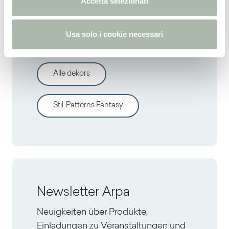
Accetta selezionati
s
Entdecken sie andere
o
Usa solo i cookie necessari
dekors
Alle dekors
Stil
:
Patterns Fantasy
Newsletter Arpa
Neuigkeiten über Produkte,
Einladungen zu Veranstaltungen und