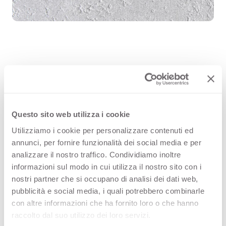
Cryptic White 3417 ist eine
hochwertige HPL-Dekoroberfläche
aus der Muster von Arpa. Entdecken
Questo sito web utilizza i cookie
Sie die gesamte
Utilizziamo i cookie per personalizzare contenuti ed
annunci, per fornire funzionalità dei social media e per
Produktverfügbarkeit oder bestellen
analizzare il nostro traffico. Condividiamo inoltre
Sie ein kostenloses Muster.
informazioni sul modo in cui utilizza il nostro sito con i
nostri partner che si occupano di analisi dei dati web,
pubblicità e social media, i quali potrebbero combinarle
con altre informazioni che ha fornito loro o che hanno
Konfigurationen
raccolto dal suo utilizzo dei loro servizi.