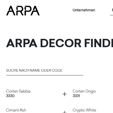
Skip to main content
Unternehmen
ARPA
DECOR FIND
Suche nach Name oder Code
Senden
Container
Container
Corten Sabbia
Corten Grigio
3330
3331
Container
Container
Cimant Ash
Cryptic White