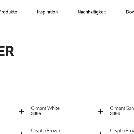
Produkte
Inspiration
Nachhaltigkeit
Dow
ER
Container
Container
Cimant White
Cimant Sa
3395
3396
Container
Container
Cryptic Brown
Cryptic Br