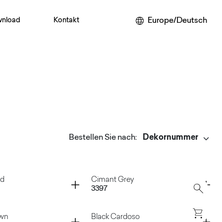
Europe/Deutsch
nload
Kontakt
Bestellen Sie nach
:
Container
nd
Cimant Grey
3397
Container
own
Black Cardoso