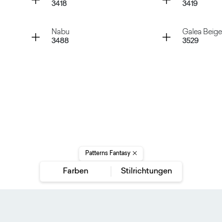
3418
3419
Cimant White
Cimant 
Container
Container
Nabu
Galea Beige
3488
3529
Cryptic Brown
Cryptic
Nabu
Galea Be
Patterns Fantasy
Farben
Stilrichtungen