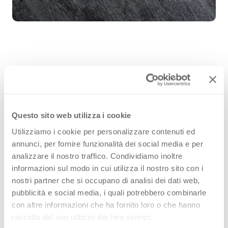
Black Cardoso 3432 ist eine
hochwertige HPL-Dekoroberfläche
aus der Muster von Arpa. Entdecken
Questo sito web utilizza i cookie
Sie die gesamte
Utilizziamo i cookie per personalizzare contenuti ed
annunci, per fornire funzionalità dei social media e per
Produktverfügbarkeit oder bestellen
analizzare il nostro traffico. Condividiamo inoltre
Sie ein kostenloses Muster.
informazioni sul modo in cui utilizza il nostro sito con i
nostri partner che si occupano di analisi dei dati web,
pubblicità e social media, i quali potrebbero combinarle
con altre informazioni che ha fornito loro o che hanno
Konfigurationen
raccolto dal suo utilizzo dei loro servizi.