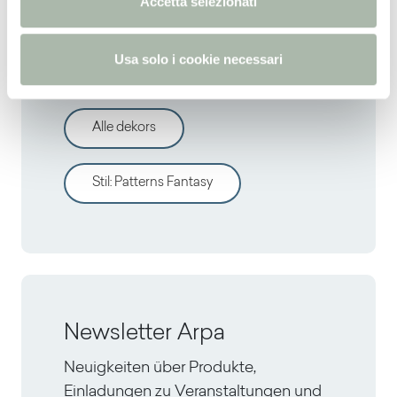
Accetta selezionati
s
Entdecken sie andere
o
Usa solo i cookie necessari
dekors
Alle dekors
Stil
:
Patterns Fantasy
Newsletter Arpa
Neuigkeiten über Produkte,
Einladungen zu Veranstaltungen und