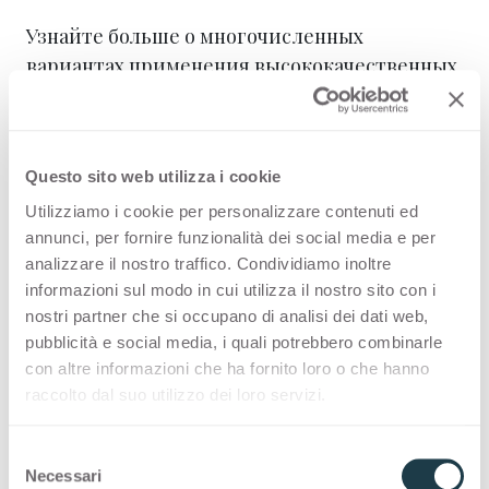
Узнайте больше о многочисленных
вариантах применения высококачественных
покрытий Arpa в офисе.
Questo sito web utilizza i cookie
Utilizziamo i cookie per personalizzare contenuti ed
Сферы применения
Истории дизайна
annunci, per fornire funzionalità dei social media e per
analizzare il nostro traffico. Condividiamo inoltre
informazioni sul modo in cui utilizza il nostro sito con i
nostri partner che si occupano di analisi dei dati web,
pubblicità e social media, i quali potrebbero combinarle
con altre informazioni che ha fornito loro o che hanno
raccolto dal suo utilizzo dei loro servizi.
S
Necessari
e