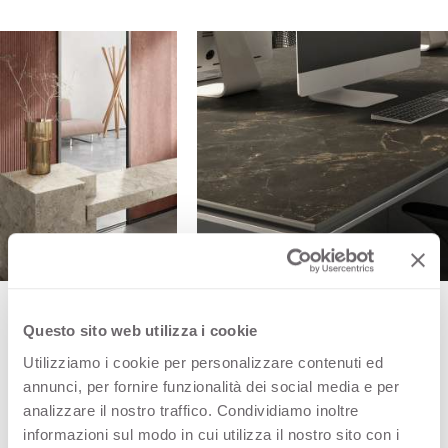
Questo sito web utilizza i cookie
Utilizziamo i cookie per personalizzare contenuti ed
Древесные декоры представлены двумя
annunci, per fornire funzionalità dei social media e per
выразительными вариантами: уютную
analizzare il nostro traffico. Condividiamo inoltre
атмосферу с теплыми красноватыми
informazioni sul modo in cui utilizza il nostro sito con i