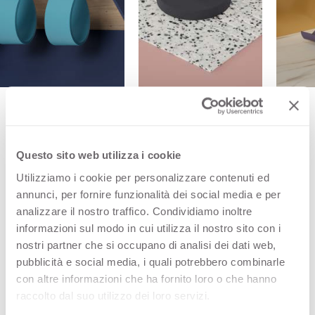
Questo sito web utilizza i cookie
Производится в Германии и соответствует
Utilizziamo i cookie per personalizzare contenuti ed
самым высоким стандартам качества.
annunci, per fornire funzionalità dei social media e per
Обеспечивает долговечность, стабильность
analizzare il nostro traffico. Condividiamo inoltre
informazioni sul modo in cui utilizza il nostro sito con i
цвета и исключительную размерную
nostri partner che si occupano di analisi dei dati web,
устойчивость, позволяя использовать его
pubblicità e social media, i quali potrebbero combinarle
как составной конструктивный элемент.
con altre informazioni che ha fornito loro o che hanno
raccolto dal suo utilizzo dei loro servizi.
Узнайте больше на сайте getacore.com