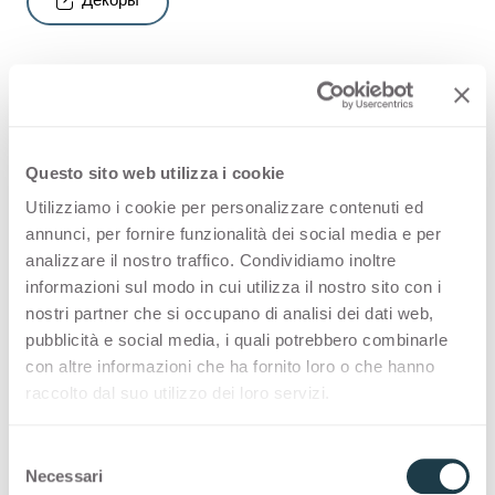
Декоры
Oтделочное покрытие,
подчеркивающее красоту и
Questo sito web utilizza i cookie
тактильные свойства деревянных
Utilizziamo i cookie per personalizzare contenuti ed
annunci, per fornire funzionalità dei social media e per
декоров коллекции Arpa HPL.
analizzare il nostro traffico. Condividiamo inoltre
informazioni sul modo in cui utilizza il nostro sito con i
nostri partner che si occupano di analisi dei dati web,
Естественность, элегантность, теплота.
pubblicità e social media, i quali potrebbero combinarle
Отделочный материал, созданный таким
con altre informazioni che ha fornito loro o che hanno
образом, чтобы подчеркнуть тактильную
raccolto dal suo utilizzo dei loro servizi.
поверхность дерева. Эстетическая форма
поверхности была создана под вдохновением
S
от Алеве - древнего леса в Пьемонте.
Necessari
e