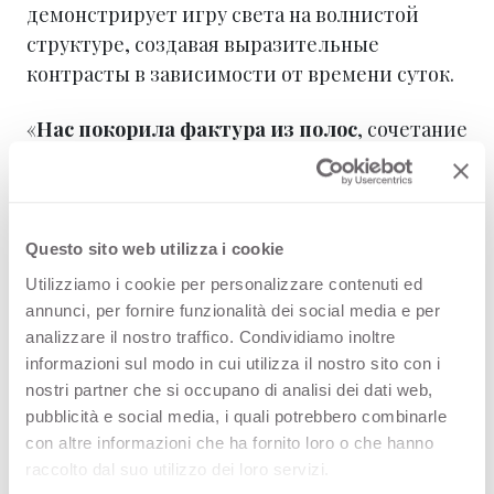
демонстрирует игру света на волнистой
структуре, создавая выразительные
контрасты в зависимости от времени суток.
«
Нас покорила фактура из полос
, сочетание
темных и светлых линий. Ее выразительный
характер стал идеальным акцентом на фоне
чистых матовых поверхностей».
Относительно первоначальных сомнений в
Questo sito web utilizza i cookie
сложности обработки, в Ako In признаются:
Utilizziamo i cookie per personalizzare contenuti ed
«Честно говоря, мы волновались, что
annunci, per fornire funzionalità dei social media e per
мастерам будет сложно обрабатывать
analizzare il nostro traffico. Condividiamo inoltre
волнистые кромки. Но в итоге
получили
informazioni sul modo in cui utilizza il nostro sito con i
nostri partner che si occupano di analisi dei dati web,
отличный отзыв от производителя мебели
pubblicità e social media, i quali potrebbero combinarle
— все прошло без проблем».
con altre informazioni che ha fornito loro o che hanno
raccolto dal suo utilizzo dei loro servizi.