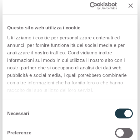
Конфигурации
PREMIUM COLLECTION
Questo sito web utilizza i cookie
Utilizziamo i cookie per personalizzare contenuti ed
Ассортимент произведенных в Италии
annunci, per fornire funzionalità dei social media e per
высококачественных поверхностей для
analizzare il nostro traffico. Condividiamo inoltre
дизайна интерьера
informazioni sul modo in cui utilizza il nostro sito con i
nostri partner che si occupano di analisi dei dati web,
pubblicità e social media, i quali potrebbero combinarle
Thin standard
con altre informazioni che ha fornito loro o che hanno
raccolto dal suo utilizzo dei loro servizi.
Thin postforming
S
Solid standard
Necessari
e
l
e
Preferenze
COLOUR MATCHING CORE
z