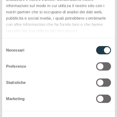
informazioni sul modo in cui utilizza il nostro sito con i
nostri partner che si occupano di analisi dei dati web,
Конфигурации
pubblicità e social media, i quali potrebbero combinarle
con altre informazioni che ha fornito loro o che hanno
raccolto dal suo utilizzo dei loro servizi.
Ниже представлены возможные
конфигурации для
Verde Bosco
0515
S
Necessari
e
Thin standard
l
e
Preferenze
Thin color matching core
z
i
o
Statistiche
Thin postforming
n
e
Solid standard
Marketing
d
e
Solid color matching core
l