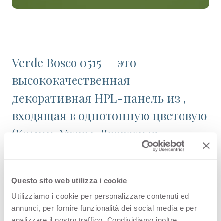
Verde Bosco 0515 — это
высококачественная
декоративная HPL-панель из ,
входящая в однотонную цветовую
(Камни, Узоры, Древесная
структура) палитру ассортимента
Arpa. Узнайте о доступности
Questo sito web utilizza i cookie
изделия или закажите
Utilizziamo i cookie per personalizzare contenuti ed
бесплатный образец.
annunci, per fornire funzionalità dei social media e per
analizzare il nostro traffico. Condividiamo inoltre