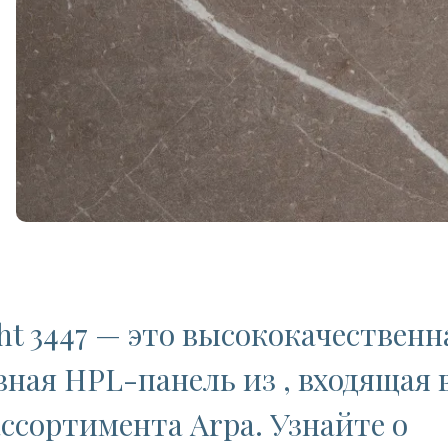
ght 3447 — это высококачественн
ная HPL-панель из , входящая 
ссортимента Arpa. Узнайте о