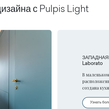
изайна с
Pulpis Light
ЗАПАДНАЯ
Laborato
В маленьком
расположенн
создана кух
которой был
Анджело Га
Узнать бо