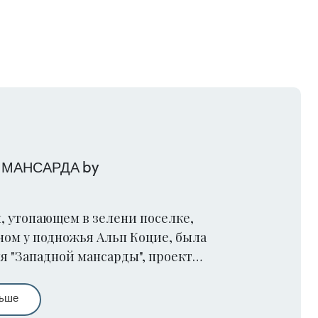
 МАНСАРДА by
, утопающем в зелени поселке,
ом у подножья Альп Коцие, была
ня "Западной мансарды", проект
 разработан Лоренцо Бернарди и
нджи.
ЗАПАДНАЯ МАНСАРДА by Laborato
льше