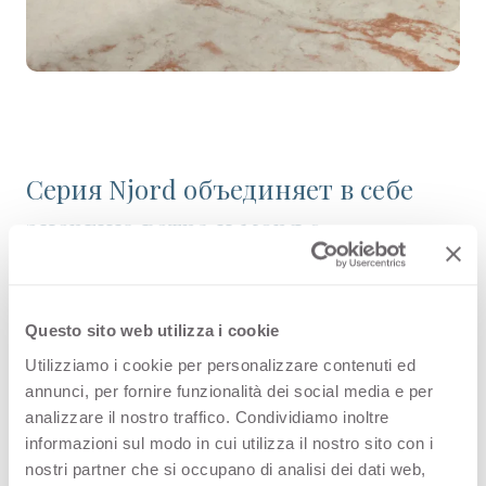
Серия Njord объединяет в себе
энергию ветра и моря с
мраморными прожилками,
напоминающими мазки
Questo sito web utilizza i cookie
акварели. Njord Spark:
Utilizziamo i cookie per personalizzare contenuti ed
интенсивные красные линии,
annunci, per fornire funzionalità dei social media e per
добавляющие «искру» на светлый
analizzare il nostro traffico. Condividiamo inoltre
informazioni sul modo in cui utilizza il nostro sito con i
фон мрамора.
nostri partner che si occupano di analisi dei dati web,