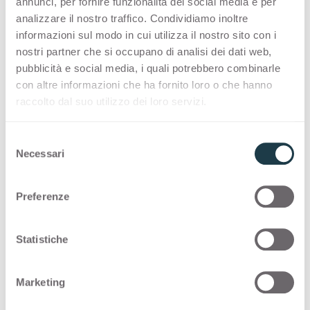
annunci, per fornire funzionalità dei social media e per
Конфигурации
analizzare il nostro traffico. Condividiamo inoltre
informazioni sul modo in cui utilizza il nostro sito con i
nostri partner che si occupano di analisi dei dati web,
PREMIUM COLLECTION
pubblicità e social media, i quali potrebbero combinarle
con altre informazioni che ha fornito loro o che hanno
Ассортимент произведенных в Италии
raccolto dal suo utilizzo dei loro servizi.
высококачественных поверхностей для
дизайна интерьера
S
Necessari
e
Thin standard
l
e
Preferenze
z
Thin postforming
i
o
Statistiche
Solid standard
n
e
Marketing
d
Далее вы можете увидеть другие возможные
e