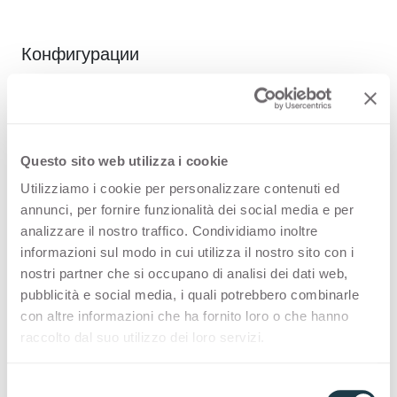
Конфигурации
PREMIUM COLLECTION
Ассортимент произведенных в Италии
Questo sito web utilizza i cookie
высококачественных поверхностей для
Utilizziamo i cookie per personalizzare contenuti ed
дизайна интерьера
annunci, per fornire funzionalità dei social media e per
analizzare il nostro traffico. Condividiamo inoltre
informazioni sul modo in cui utilizza il nostro sito con i
Thin Bloom Core
nostri partner che si occupano di analisi dei dati web,
pubblicità e social media, i quali potrebbero combinarle
con altre informazioni che ha fornito loro o che hanno
STOCK COLLECTION
raccolto dal suo utilizzo dei loro servizi.
Выбор высококачественных поверхностей
под маркой «Сделано в Италии» с
S