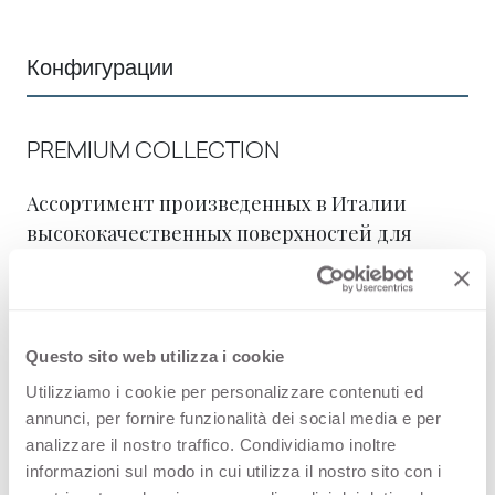
Конфигурации
PREMIUM COLLECTION
Ассортимент произведенных в Италии
высококачественных поверхностей для
дизайна интерьера
Thin Bloom Core
Questo sito web utilizza i cookie
Utilizziamo i cookie per personalizzare contenuti ed
STOCK COLLECTION
annunci, per fornire funzionalità dei social media e per
analizzare il nostro traffico. Condividiamo inoltre
Выбор высококачественных поверхностей
informazioni sul modo in cui utilizza il nostro sito con i
под маркой «Сделано в Италии» с