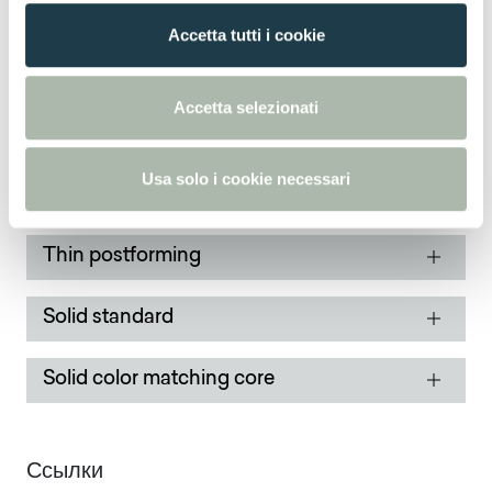
конфигурации для
Grigio British
0736
n
Accetta tutti i cookie
s
e
Thin standard
n
Accetta selezionati
s
Thin Bloom Core
o
Usa solo i cookie necessari
Thin color matching core
Thin postforming
Solid standard
Solid color matching core
Ссылки