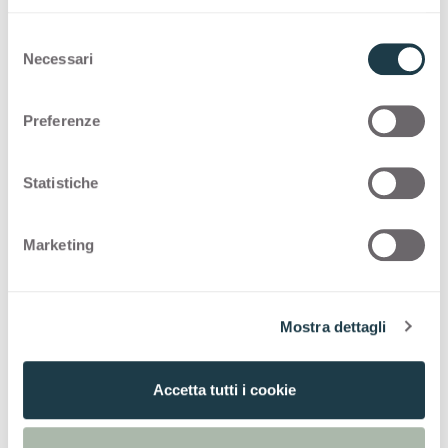
S
Конфигурации
Necessari
e
l
Ниже представлены возможные
e
Preferenze
конфигурации для
Fenice Marrone
4494
z
i
o
Statistiche
Thin standard
n
e
Marketing
Thin postforming
d
e
Solid standard
l
Mostra dettagli
c
o
n
Accetta tutti i cookie
s
e
n