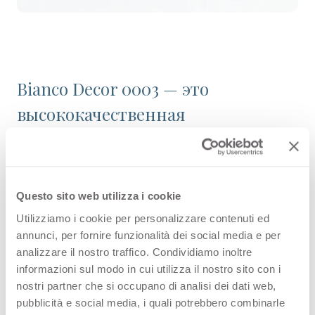
Bianco Decor 0003 — это
высококачественная
декоративная HPL-панель из ,
входящая в однотонную цветовую
палитру ассортимента Arpa.
Questo sito web utilizza i cookie
Узнайте о доступности изделия
Utilizziamo i cookie per personalizzare contenuti ed
annunci, per fornire funzionalità dei social media e per
или закажите бесплатный
analizzare il nostro traffico. Condividiamo inoltre
образец.
informazioni sul modo in cui utilizza il nostro sito con i
nostri partner che si occupano di analisi dei dati web,
pubblicità e social media, i quali potrebbero combinarle