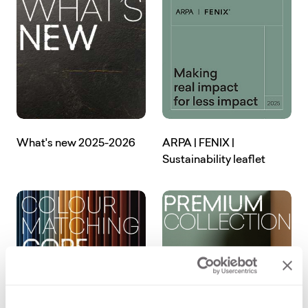
(Открывается в новой вкладке)
What's new 2025-2026
ARPA | FENIX |
(Открыва
Sustainability leaflet