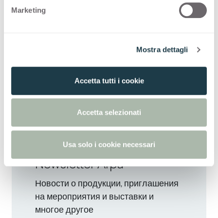
e
Marketing
d
e
l
Mostra dettagli
c
o
n
Accetta tutti i cookie
Tuet | The deep surface
s
(Открывается в новой вкладке)
for interior design
e
n
Accetta selezionati
s
o
Usa solo i cookie necessari
Newsletter Arpa
Новости о продукции, приглашения
на мероприятия и выставки и
многое другое