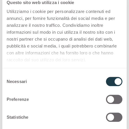
Questo sito web utilizza i cookie
Utilizziamo i cookie per personalizzare contenuti ed
(От
Arpa Colour Matching
Arpa Premium Collection
annunci, per fornire funzionalità dei social media e per
(Открывается в новой вкладке)
Core
analizzare il nostro traffico. Condividiamo inoltre
informazioni sul modo in cui utilizza il nostro sito con i
nostri partner che si occupano di analisi dei dati web,
pubblicità e social media, i quali potrebbero combinarle
con altre informazioni che ha fornito loro o che hanno
raccolto dal suo utilizzo dei loro servizi.
S
Necessari
e
l
e
Preferenze
(Открывается в новой вкладке)
(Открыва
Arpa Stock Collection
Arpa VIS Collection
z
i
o
Statistiche
n