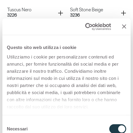
Seminato Azzurrino
Kashmir Kristall
Container
Container
Tuscus Nero
Soft Stone Beige
3226
3236
Corlam Bianco
Corlam Beige
Container
Container
Soft Stone Bianco
Ortles Bianco
3237
3362
Tuscus Nero
Soft Stone Beige
Questo sito web utilizza i cookie
Container
Container
Atena Beige
Atena Grigio
Utilizziamo i cookie per personalizzare contenuti ed
3378
3379
annunci, per fornire funzionalità dei social media e per
Soft Stone Bianco
Ortles Bianco
analizzare il nostro traffico. Condividiamo inoltre
Container
Container
Atena Rosa
Appia Bianco
informazioni sul modo in cui utilizza il nostro sito con i
3380
3470
nostri partner che si occupano di analisi dei dati web,
Atena Beige
Atena Grigio
pubblicità e social media, i quali potrebbero combinarle
Container
Container
con altre informazioni che ha fornito loro o che hanno
Appia Beige
Cepp
3471
3475
raccolto dal suo utilizzo dei loro servizi.
Atena Rosa
Appia Bianco
Container
Evan
S
3492
Necessari
e