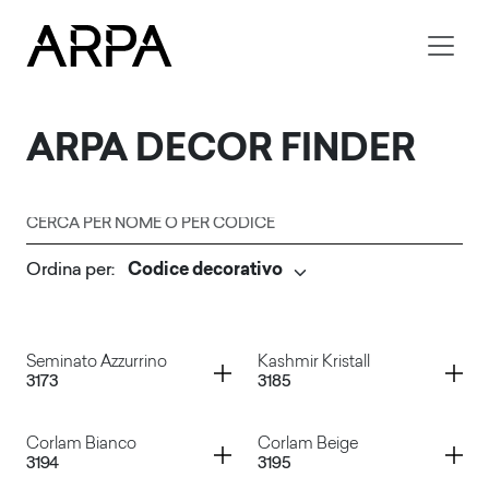
Skip to main content
ARPA
DECOR FINDER
Cerca per nome o per codice
Ordina per
:
Invia
Container
Container
Seminato Azzurrino
Kashmir Kristall
3173
3185
Container
Container
Corlam Bianco
Corlam Beige
3194
3195