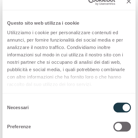
qualità con un programma di consegna rapido
Questo sito web utilizza i cookie
Thin postforming
Utilizziamo i cookie per personalizzare contenuti ed
annunci, per fornire funzionalità dei social media e per
COLOUR MATCHING CORE
analizzare il nostro traffico. Condividiamo inoltre
informazioni sul modo in cui utilizza il nostro sito con i
Intriganti combinazioni con
cuore a tema
che
nostri partner che si occupano di analisi dei dati web,
offrono ai designer la possibilità di esprimere la
pubblicità e social media, i quali potrebbero combinarle
con altre informazioni che ha fornito loro o che hanno
loro creatività.
raccolto dal suo utilizzo dei loro servizi.
Thin color matching core
S
Necessari
e
Solid color matching core
l
e
Preferenze
z
Di seguito puoi trovare altre possibili