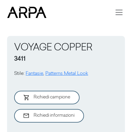
Skip to main content
VOYAGE COPPER
3411
Stile
:
Fantasie
,
Patterns Metal Look
Richiedi campione
Richiedi informazioni