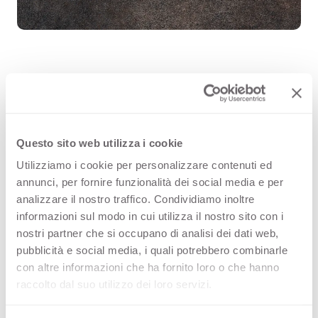
Volcanic Ash 3279 è un decorativo
delle superfici di alta qualità Arpa
Questo sito web utilizza i cookie
(HPL) che fa parte della famiglia
Utilizziamo i cookie per personalizzare contenuti ed
fantasie. Scopri tutte le
annunci, per fornire funzionalità dei social media e per
analizzare il nostro traffico. Condividiamo inoltre
configurazioni prodotto disponibili
informazioni sul modo in cui utilizza il nostro sito con i
oppure ordina un campione
nostri partner che si occupano di analisi dei dati web,
pubblicità e social media, i quali potrebbero combinarle
gratuito.
con altre informazioni che ha fornito loro o che hanno
raccolto dal suo utilizzo dei loro servizi.