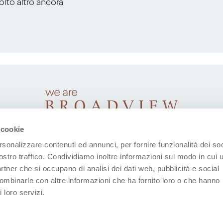
molto altro ancora
 cookie
rsonalizzare contenuti ed annunci, per fornire funzionalità dei soc
ostro traffico. Condividiamo inoltre informazioni sul modo in cui u
partner che si occupano di analisi dei dati web, pubblicità e social
combinarle con altre informazioni che ha fornito loro o che hanno
 loro servizi.
(Apre in una nuova scheda)
(Apre in una nuova scheda)
(Apre in una nuova scheda)
(Apre in una nuova sche
(Apre in una nu