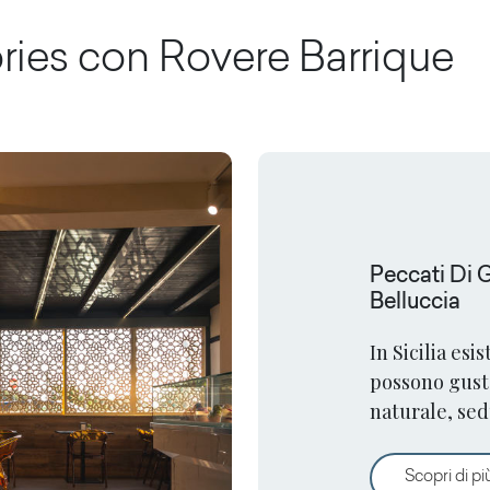
ories con
Rovere Barrique
Peccati Di 
Belluccia
In Sicilia esi
possono gustar
naturale, sed
superfici Arp
Scopri di pi