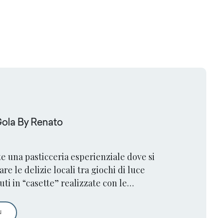
Gola By Renato
ste una pasticceria esperienziale dove si
e le delizie locali tra giochi di luce
uti in “casette” realizzate con le
a.
Peccati Di Gola By Renato Belluccia
ù