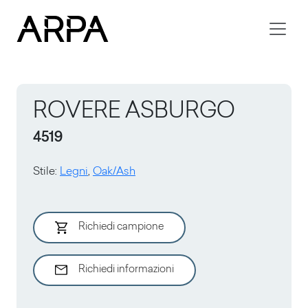
Skip to main content
ROVERE ASBURGO
4519
Stile
:
Legni
,
Oak/Ash
Richiedi campione
Richiedi informazioni