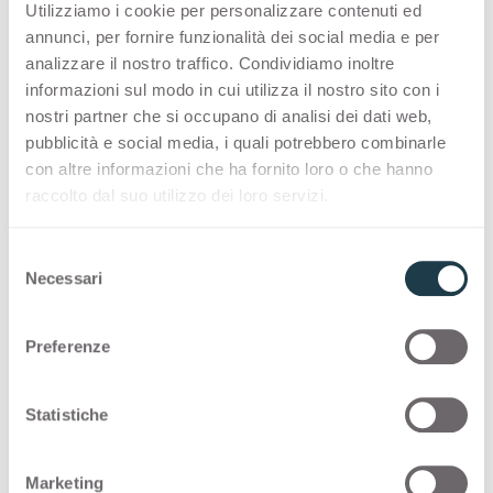
Utilizziamo i cookie per personalizzare contenuti ed
annunci, per fornire funzionalità dei social media e per
PREMIUM COLLECTION
analizzare il nostro traffico. Condividiamo inoltre
informazioni sul modo in cui utilizza il nostro sito con i
Una selezione made in Italy di superfici di alta
nostri partner che si occupano di analisi dei dati web,
qualità per l'interior design
pubblicità e social media, i quali potrebbero combinarle
con altre informazioni che ha fornito loro o che hanno
raccolto dal suo utilizzo dei loro servizi.
Thin standard
S
Thin postforming
Necessari
e
l
Solid standard
e
Preferenze
z
i
STOCK COLLECTION
o
Statistiche
n
Una selezione made in Italy di superfici di alta
e
qualità con un programma di consegna rapido
Marketing