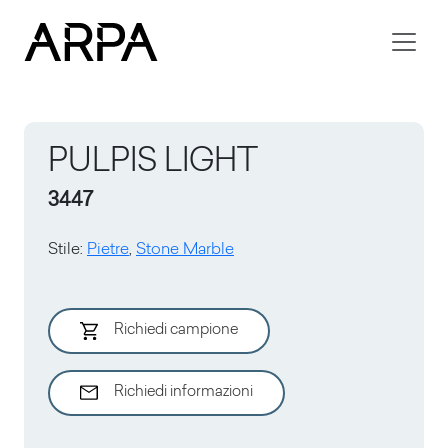
Skip to main content
PULPIS LIGHT
3447
Stile
:
Pietre
,
Stone Marble
Richiedi campione
Richiedi informazioni