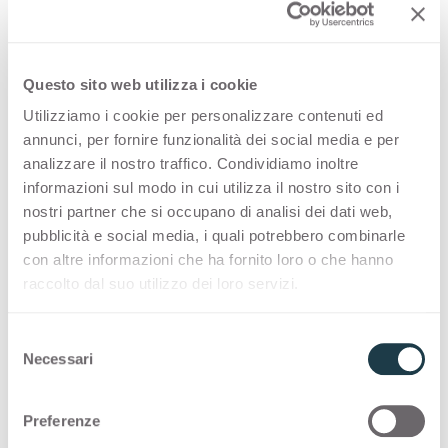
Una selezione made in Italy di superfici di alta
qualità con un programma di consegna rapido
Questo sito web utilizza i cookie
Utilizziamo i cookie per personalizzare contenuti ed
Thin postforming
annunci, per fornire funzionalità dei social media e per
analizzare il nostro traffico. Condividiamo inoltre
informazioni sul modo in cui utilizza il nostro sito con i
COLOUR MATCHING CORE
nostri partner che si occupano di analisi dei dati web,
pubblicità e social media, i quali potrebbero combinarle
Intriganti combinazioni con
cuore a tema
che
con altre informazioni che ha fornito loro o che hanno
offrono ai designer la possibilità di esprimere la
raccolto dal suo utilizzo dei loro servizi.
loro creatività.
S
Thin color matching core
Necessari
e
l
Solid color matching core
e
Preferenze
z