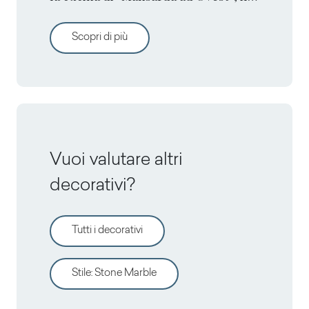
progetto firmato da Lorenzo
Bernardi e Angelo Gangi.
Mansarda ad ovest by Laborato
Scopri di più
Vuoi valutare altri
decorativi?
Tutti i decorativi
Stile
:
Stone Marble