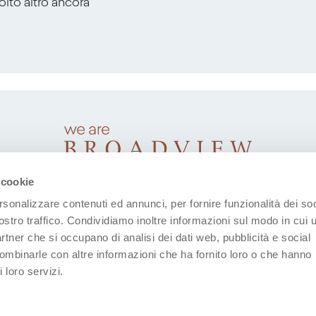
molto altro ancora
 cookie
rsonalizzare contenuti ed annunci, per fornire funzionalità dei soc
ostro traffico. Condividiamo inoltre informazioni sul modo in cui u
partner che si occupano di analisi dei dati web, pubblicità e social
combinarle con altre informazioni che ha fornito loro o che hanno
 loro servizi.
(Apre in una nuova scheda)
(Apre in una nuova scheda)
(Apre in una nuova scheda)
(Apre in una nuova sche
(Apre in una nu