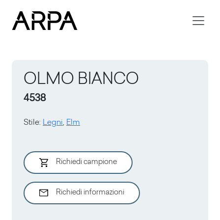
Skip to main content
OLMO BIANCO
4538
Stile
:
Legni
,
Elm
Richiedi campione
Richiedi informazioni