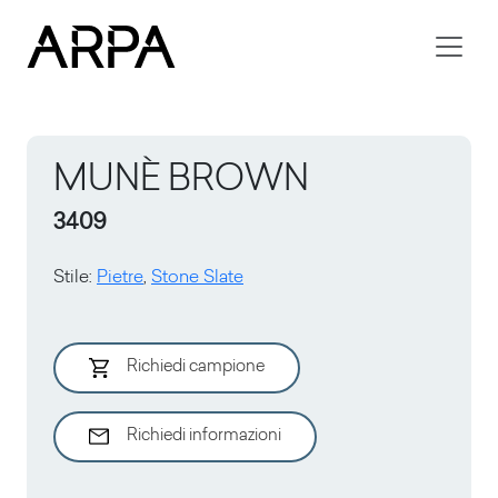
Skip to main content
MUNÈ BROWN
3409
Stile
:
Pietre
,
Stone Slate
Richiedi campione
Richiedi informazioni