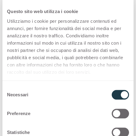
Configurazioni
Questo sito web utilizza i cookie
Utilizziamo i cookie per personalizzare contenuti ed
PREMIUM COLLECTION
annunci, per fornire funzionalità dei social media e per
analizzare il nostro traffico. Condividiamo inoltre
Una selezione made in Italy di superfici di alta
informazioni sul modo in cui utilizza il nostro sito con i
qualità per l'interior design
nostri partner che si occupano di analisi dei dati web,
pubblicità e social media, i quali potrebbero combinarle
con altre informazioni che ha fornito loro o che hanno
Thin standard
raccolto dal suo utilizzo dei loro servizi.
Thin postforming
S
Necessari
e
Solid standard
l
e
Preferenze
z
COLOUR MATCHING CORE
i
o
Statistiche
Intriganti combinazioni con
cuore a tema
che