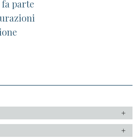
 fa parte
gurazioni
ione