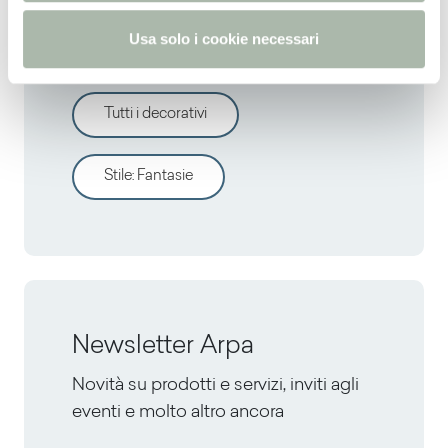
Vuoi valutare altri
o
Usa solo i cookie necessari
decorativi?
Tutti i decorativi
Stile
:
Fantasie
Newsletter Arpa
Novità su prodotti e servizi, inviti agli
eventi e molto altro ancora