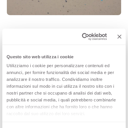
Galaxy, Colour Evolution 0204 9142 è
un decorativo delle superfici di alta
Questo sito web utilizza i cookie
qualità Arpa (HPL) che fa parte della
Utilizziamo i cookie per personalizzare contenuti ed
annunci, per fornire funzionalità dei social media e per
famiglia fantasie. Scopri tutte le
analizzare il nostro traffico. Condividiamo inoltre
configurazioni prodotto disponibili
informazioni sul modo in cui utilizza il nostro sito con i
nostri partner che si occupano di analisi dei dati web,
oppure ordina un campione
pubblicità e social media, i quali potrebbero combinarle
gratuito.
con altre informazioni che ha fornito loro o che hanno
raccolto dal suo utilizzo dei loro servizi.