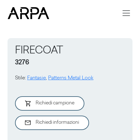
Skip to main content
FIRECOAT
3276
Stile
:
Fantasie
,
Patterns Metal Look
Richiedi campione
Richiedi informazioni