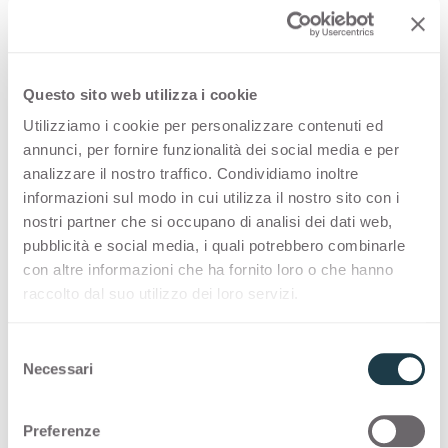
Stock Collection
Questo sito web utilizza i cookie
STOCK COLLECTION
Utilizziamo i cookie per personalizzare contenuti ed
Una selezione made in Italy di superfici di alta
annunci, per fornire funzionalità dei social media e per
qualità con un programma di consegna rapido
analizzare il nostro traffico. Condividiamo inoltre
informazioni sul modo in cui utilizza il nostro sito con i
nostri partner che si occupano di analisi dei dati web,
Thin standard
pubblicità e social media, i quali potrebbero combinarle
con altre informazioni che ha fornito loro o che hanno
raccolto dal suo utilizzo dei loro servizi.
Applicazioni e design stories
S
con
Firecoat
Necessari
e
l
e
Preferenze
z