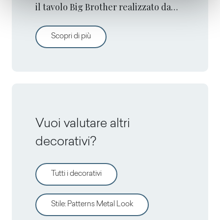
il tavolo Big Brother realizzato da
Maurizio Peregalli con le superfici di
alta qualità Arpa.
Tavolo Big Brother By Maurizio Peregalli
Scopri di più
Vuoi valutare altri
decorativi?
Tutti i decorativi
Stile
:
Patterns Metal Look