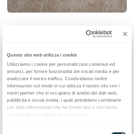
Dades 3382 è un decorativo delle
superfici di alta qualità Arpa (HPL)
Questo sito web utilizza i cookie
che fa parte della famiglia fantasie.
Utilizziamo i cookie per personalizzare contenuti ed
annunci, per fornire funzionalità dei social media e per
Scopri tutte le configurazioni
analizzare il nostro traffico. Condividiamo inoltre
prodotto disponibili oppure ordina
informazioni sul modo in cui utilizza il nostro sito con i
nostri partner che si occupano di analisi dei dati web,
un campione gratuito.
pubblicità e social media, i quali potrebbero combinarle
con altre informazioni che ha fornito loro o che hanno
raccolto dal suo utilizzo dei loro servizi.
Configurazioni
S