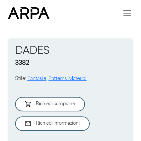
Skip to main content
DADES
3382
Stile
:
Fantasie
,
Patterns Material
Richiedi campione
Richiedi informazioni